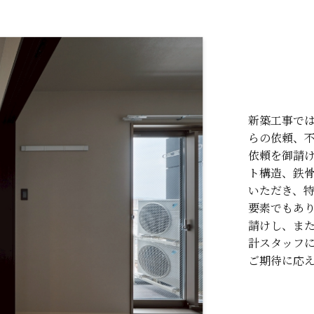
新築工事で
らの依頼、
依頼を御請け
ト構造、鉄
いただき、
要素でもあ
請けし、また
計スタッフ
ご期待に応