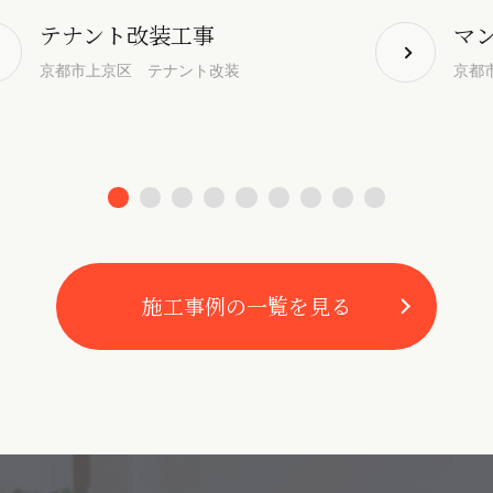
テナント改装工事
マ
京都市上京区 テナント改装
京都
施工事例の一覧を見る