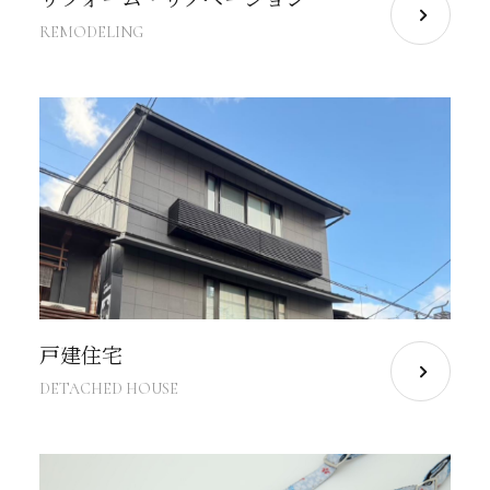
REMODELING
戸建住宅
DETACHED HOUSE