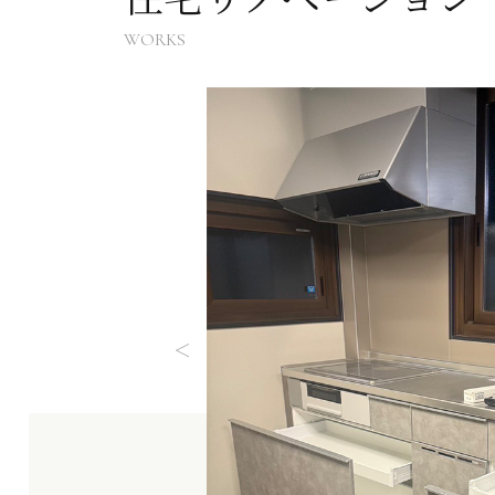
WORKS
＜